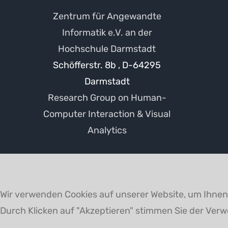
Zentrum für Angewandte
Informatik e.V. an der
Hochschule Darmstadt
Schöfferstr. 8b , D-64295
Darmstadt
Research Group on Human-
Computer Interaction & Visual
Analytics
Wir verwenden Cookies auf unserer Website, um Ihnen 
Durch Klicken auf "Akzeptieren" stimmen Sie der Ver